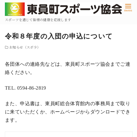
コ
ン
テ
スポーツを通じて皆様の健康を応援します
ン
令和８年度の入団の申込について
ツ
へ
お知らせ（スポ少）
移
動
各団体への連絡先などは、東員町スポーツ協会までご連
絡ください。
TEL. 0594-86-2819
また、申込書は、東員町総合体育館内の事務局まで取り
に来ていただくか、ホームページからダウンロードでき
ます。